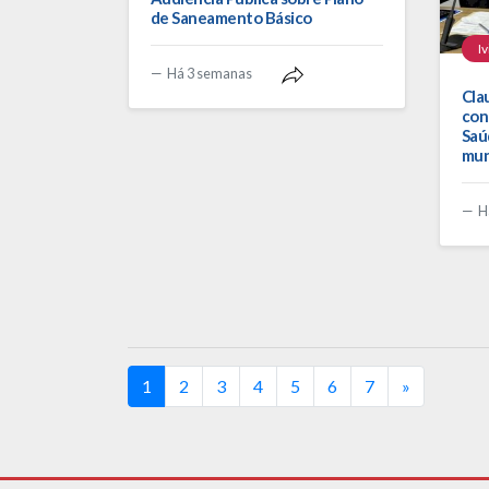
de Saneamento Básico
I
Há 3 semanas
Cla
con
Saú
mun
H
(current)
1
2
3
4
5
6
7
»