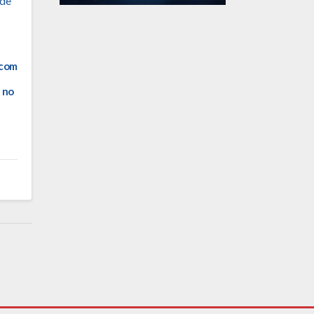
 com
 no