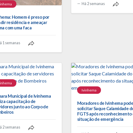
Há 2 semanas
vinhema
nhema: Homem é preso por
adir residência e ameaçar
ima com uma faca
á 1 semanas
vinhema
Ivinhema
ara Municipal de Ivinhema
liza capacitação de
Moradores de Ivinhema pod
vidores junto ao Corpo de
solicitar Saque Calamidade d
beiros
FGTS após reconhecimento 
situação de emergência
á 2 semanas