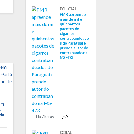
POLICIAL
PMR apreende
maís de mil e
quinhentos
pacotes de
cigarros
contrabandeado
s do Paraguai e
prende autor do
contrabando na
MS-473
em
o
da
Há 7 horas
GERAL