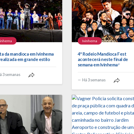
vinhema
Ivinhema
ta da mandioca em Ivinhema
4º Rodeio Mandioca Fest
 realizada em grande estilo
acontecerá neste final de
semana em Ivinhema⁷
á 3 semanas
Há 3 semanas