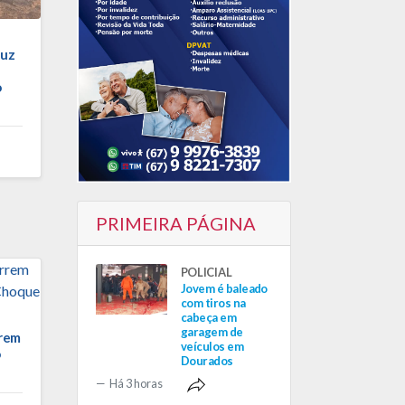
duz
o
PRIMEIRA PÁGINA
POLICIAL
Jovem é baleado
com tiros na
cabeça em
garagem de
rrem
veículos em
o
Dourados
Há 3 horas