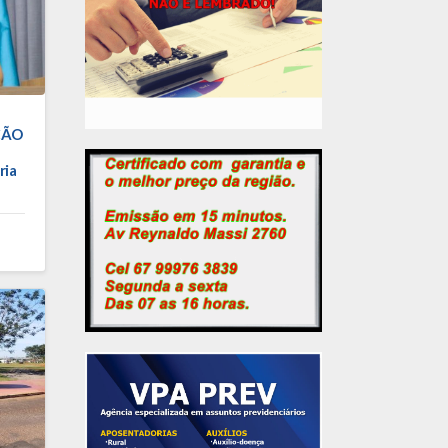
ÇÃO
ria