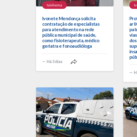
Ivinhema
I
Ivonete Mendonça solicita
Prof
contratação de especialistas
ar l
para atendimento na rede
pat
pública municipal de saúde,
via
como fisioterapeuta, médico
dos
geriatra e fonoaudióloga
sup
ins
púb
Há 3 dias
H