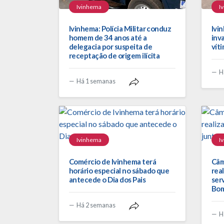
Ivinhema
I
Ivinhema: Polícia Militar conduz
Ivi
homem de 34 anos até a
inv
delegacia por suspeita de
vít
receptação de origem ilícita
H
Há 1 semanas
Ivinhema
I
Comércio de Ivinhema terá
Câm
horário especial no sábado que
rea
antecede o Dia dos Pais
ser
Bom
Há 2 semanas
H