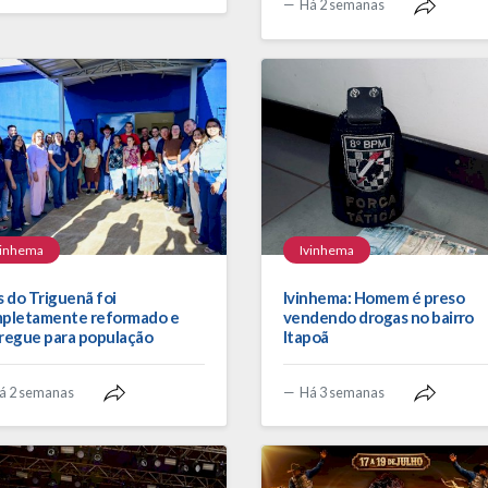
Há 2 semanas
vinhema
Ivinhema
s do Triguenã foi
Ivinhema: Homem é preso
pletamente reformado e
vendendo drogas no bairro
regue para população
Itapoã
á 2 semanas
Há 3 semanas