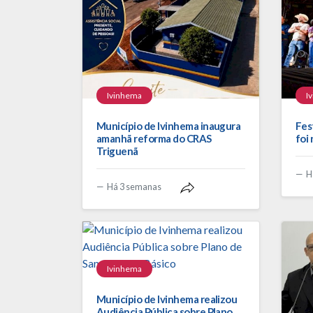
Ivinhema
I
Município de Ivinhema inaugura
Fes
amanhã reforma do CRAS
foi
Triguenã
H
Há 3 semanas
Ivinhema
Município de Ivinhema realizou
Audiência Pública sobre Plano