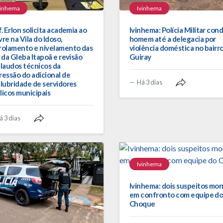
vinhema
Ivinhema
. Erlon solicita academia ao
Ivinhema: Polícia Militar con
ivre na Vila do Idoso,
homem até a delegacia por
rolamento e nivelamento das
violência doméstica no bairr
s da Gleba Itapoã e revisão
Guiray
 laudos técnicos da
ressão do adicional de
Há 3 dias
alubridade de servidores
licos municipais
á 3 dias
Ivinhema
Ivinhema: dois suspeitos mo
em confronto com equipe d
Choque