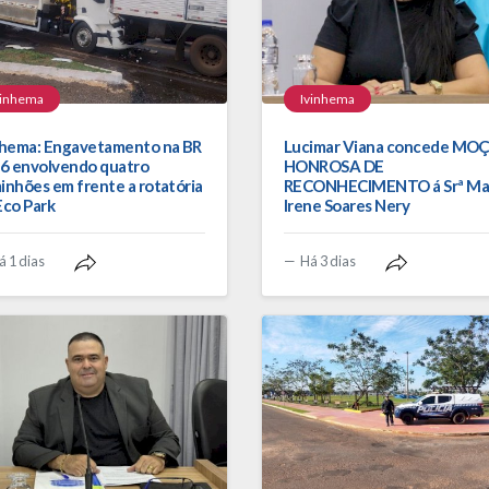
vinhema
Ivinhema
nhema: Engavetamento na BR
Lucimar Viana concede MO
76 envolvendo quatro
HONROSA DE
inhões em frente a rotatória
RECONHECIMENTO á Srª Ma
Eco Park
Irene Soares Nery
á 1 dias
Há 3 dias