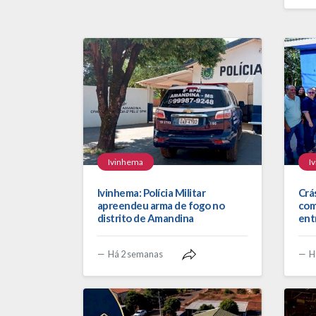
Ivinhema
I
Ivinhema: Polícia Militar
Crá
apreendeu arma de fogo no
com
distrito de Amandina
ent
Há 2 semanas
H