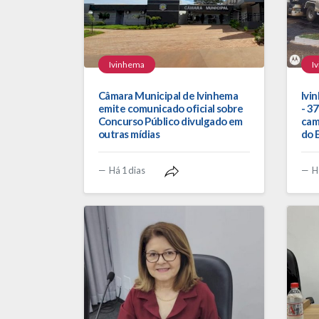
Ivinhema
I
Câmara Municipal de Ivinhema
Ivi
emite comunicado oficial sobre
- 3
Concurso Público divulgado em
cam
outras mídias
do 
Há 1 dias
H