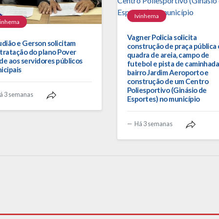
Ivinhema
vinhema
Vagner Policia solicita
udião e Gerson solicitam
construção de praça pública
tratação do plano Pover
quadra de areia, campo de
de aos servidores públicos
futebol e pista de caminhada
icipais
bairro Jardim Aeroporto e
construção de um Centro
Poliesportivo (Ginásio de
á 3 semanas
Esportes) no município
Há 3 semanas