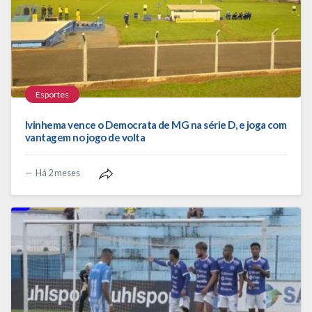
Esportes
Ivinhema vence o Democrata de MG na série D, e joga com
vantagem no jogo de volta
Há 2 meses