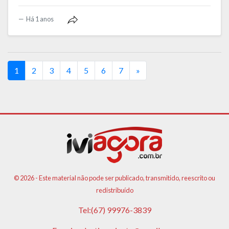
Há 1 anos
(current)
1
2
3
4
5
6
7
»
© 2026 - Este material não pode ser publicado, transmitido, reescrito ou
redistribuído
Tel:(67) 99976-3839