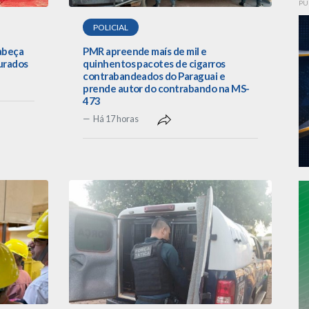
PU
POLICIAL
cabeça
PMR apreende maís de mil e
urados
quinhentos pacotes de cigarros
contrabandeados do Paraguai e
prende autor do contrabando na MS-
473
Há 17 horas