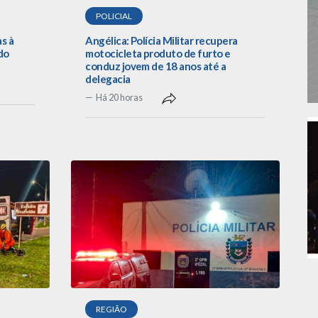
POLICIAL
as à
Angélica: Polícia Militar recupera
do
motocicleta produto de furto e
conduz jovem de 18 anos até a
delegacia
Há 20 horas
REGIÃO