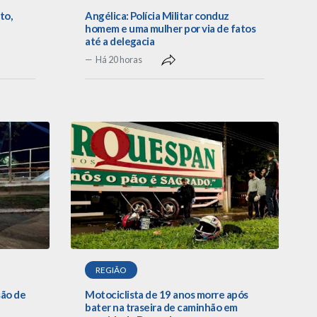
to,
Angélica: Polícia Militar conduz
homem e uma mulher por via de fatos
até a delegacia
Há 20 horas
REGIÃO
são de
Motociclista de 19 anos morre após
bater na traseira de caminhão em