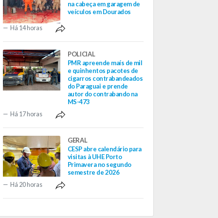
na cabeça em garagem de
veículos em Dourados
Há 14 horas
POLICIAL
PMR apreende maís de mil
e quinhentos pacotes de
cigarros contrabandeados
do Paraguai e prende
autor do contrabando na
MS-473
Há 17 horas
GERAL
CESP abre calendário para
visitas à UHE Porto
Primavera no segundo
semestre de 2026
Há 20 horas