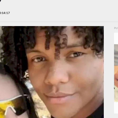
0:14:17
PU