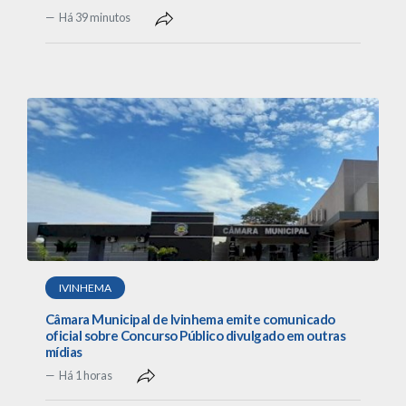
Há 39 minutos
IVINHEMA
Câmara Municipal de Ivinhema emite comunicado
oficial sobre Concurso Público divulgado em outras
mídias
Há 1 horas