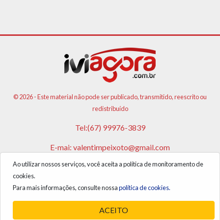
© 2026 - Este material não pode ser publicado, transmitido, reescrito ou
redistribuído
Tel:(67) 99976-3839
E-mai: valentimpeixoto@gmail.com
Ao utilizar nossos serviços, você aceita a política de monitoramento de
VPA AGENCIA DE PUBLICIDADES E NOTICIAS LTDA
cookies.
CNPJ: 17.981.108/0001-05
Para mais informações, consulte nossa
política de cookies.
ACEITO