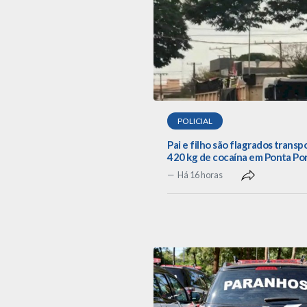
POLICIAL
Pai e filho são flagrados trans
420 kg de cocaína em Ponta Po
Há 16 horas