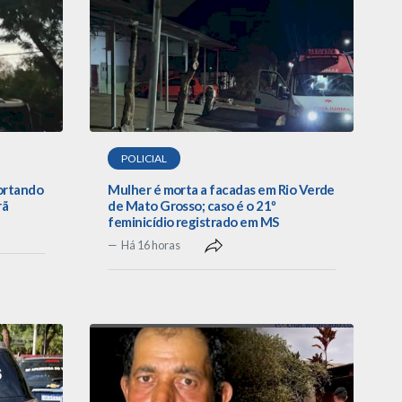
POLICIAL
portando
Mulher é morta a facadas em Rio Verde
rã
de Mato Grosso; caso é o 21º
feminicídio registrado em MS
Há 16 horas