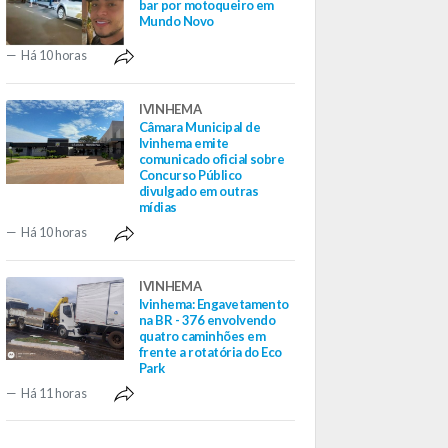
bar por motoqueiro em
Mundo Novo
Há 10 horas
IVINHEMA
Câmara Municipal de
Ivinhema emite
comunicado oficial sobre
Concurso Público
divulgado em outras
mídias
Há 10 horas
IVINHEMA
Ivinhema: Engavetamento
na BR - 376 envolvendo
quatro caminhões em
frente a rotatória do Eco
Park
Há 11 horas