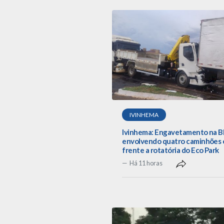
IVINHEMA
Ivinhema: Engavetamento na B
envolvendo quatro caminhões
frente a rotatória do Eco Park
Há 11 horas