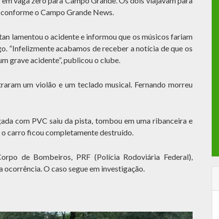
o em vaga zero para Campo Grande. Os dois viajavam para
, conforme o Campo Grande News.
atan lamentou o acidente e informou que os músicos fariam
go. “Infelizmente acabamos de receber a notícia de que os
m grave acidente”, publicou o clube.
traram um violão e um teclado musical. Fernando morreu
gada com PVC saiu da pista, tombou em uma ribanceira e
á o carro ficou completamente destruído.
orpo de Bombeiros, PRF (Polícia Rodoviária Federal),
 a ocorrência. O caso segue em investigação.