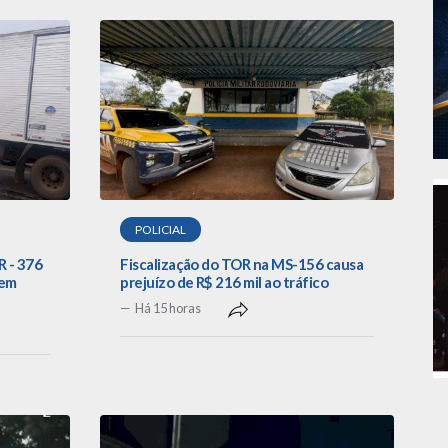
POLICIAL
R - 376
Fiscalização do TOR na MS-156 causa
 em
prejuízo de R$ 216 mil ao tráfico
Há 15 horas