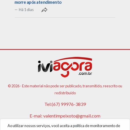
morre após atendimento
Há 1 dias
© 2026 - Este material não pode ser publicado, transmitido, reescrito ou
redistribuído
Tel:(67) 99976-3839
E-mai: valentimpeixoto@gmail.com
Ao utilizar nossos serviços, você aceita a política de monitoramento de
VPA AGENCIA DE PUBLICIDADES E NOTICIAS LTDA