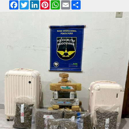
Facebook
Twitter
LinkedIn
Pinterest
WhatsApp
Email
Compartilhar