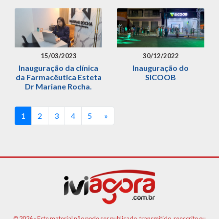
15/03/2023
30/12/2022
Inauguração da clínica
Inauguração do
da Farmacêutica Esteta
SICOOB
Dr Mariane Rocha.
(current)
1
2
3
4
5
»
© 2026 - Este material não pode ser publicado, transmitido, reescrito ou